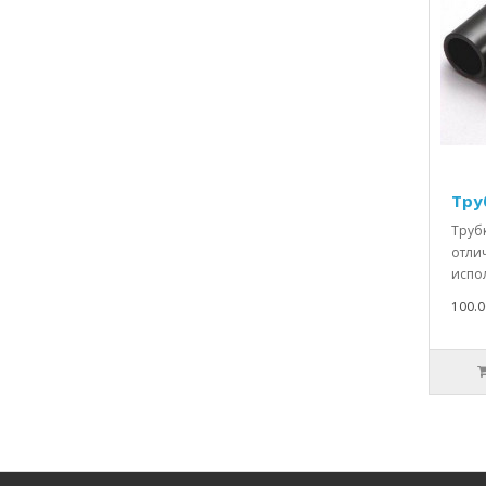
Тру
Труб
отли
испол
100.0