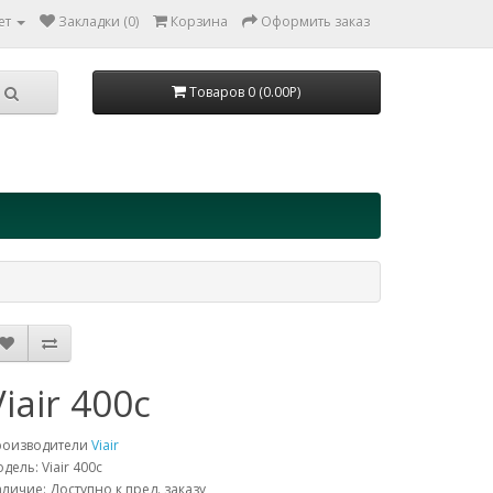
ет
Закладки (0)
Корзина
Оформить заказ
Товаров 0 (0.00Р)
Viair 400c
роизводители
Viair
дель: Viair 400c
личие: Доступно к пред. заказу