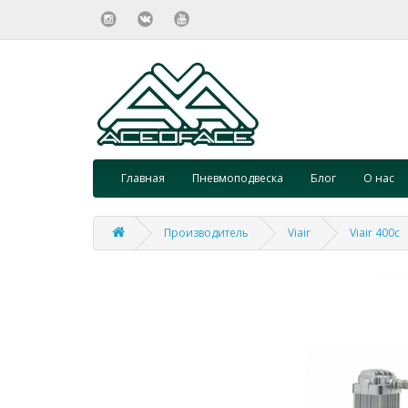
Главная
Пневмоподвеска
Блог
О нас
Производитель
Viair
Viair 400c