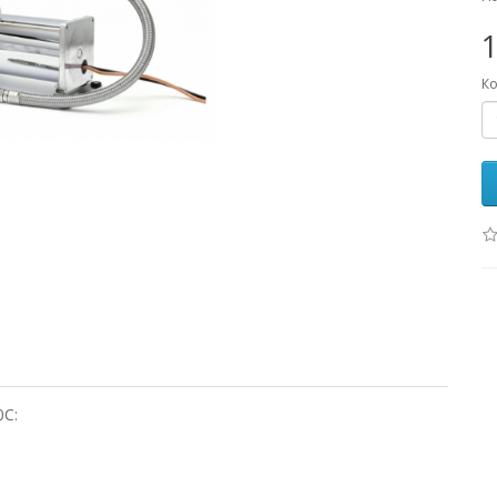
Ко
0C: